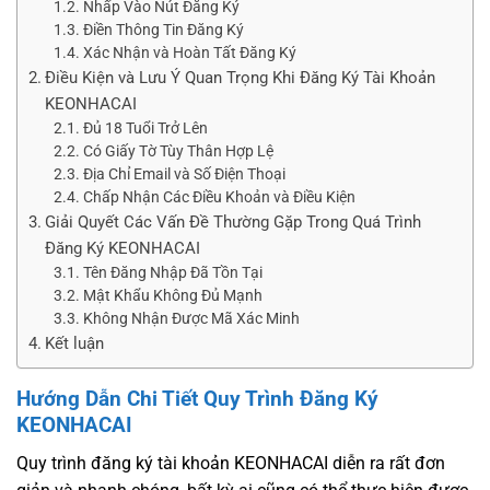
Nhấp Vào Nút Đăng Ký
Điền Thông Tin Đăng Ký
Xác Nhận và Hoàn Tất Đăng Ký
Điều Kiện và Lưu Ý Quan Trọng Khi Đăng Ký Tài Khoản
KEONHACAI
Đủ 18 Tuổi Trở Lên
Có Giấy Tờ Tùy Thân Hợp Lệ
Địa Chỉ Email và Số Điện Thoại
Chấp Nhận Các Điều Khoản và Điều Kiện
Giải Quyết Các Vấn Đề Thường Gặp Trong Quá Trình
Đăng Ký KEONHACAI
Tên Đăng Nhập Đã Tồn Tại
Mật Khẩu Không Đủ Mạnh
Không Nhận Được Mã Xác Minh
Kết luận
Hướng Dẫn Chi Tiết Quy Trình Đăng Ký
KEONHACAI
Quy trình đăng ký tài khoản KEONHACAI diễn ra rất đơn