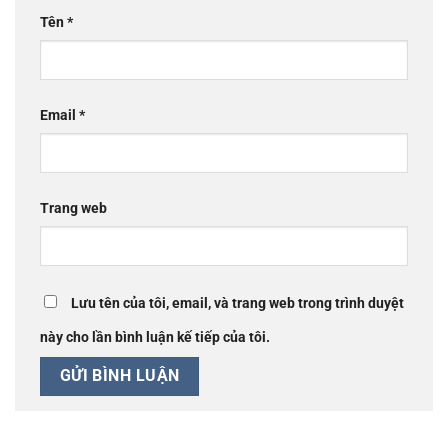
Tên
*
Email
*
Trang web
Lưu tên của tôi, email, và trang web trong trình duyệt
này cho lần bình luận kế tiếp của tôi.