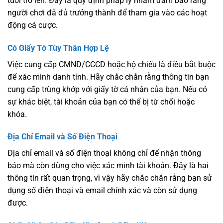
tuổi trở lên. Đây là quy định pháp lý nhằm đảm bảo rằng
người chơi đã đủ trưởng thành để tham gia vào các hoạt
động cá cược.
Có Giấy Tờ Tùy Thân Hợp Lệ
Việc cung cấp CMND/CCCD hoặc hộ chiếu là điều bắt buộc
để xác minh danh tính. Hãy chắc chắn rằng thông tin bạn
cung cấp trùng khớp với giấy tờ cá nhân của bạn. Nếu có
sự khác biệt, tài khoản của bạn có thể bị từ chối hoặc
khóa.
Địa Chỉ Email và Số Điện Thoại
Địa chỉ email và số điện thoại không chỉ để nhận thông
báo mà còn dùng cho việc xác minh tài khoản. Đây là hai
thông tin rất quan trọng, vì vậy hãy chắc chắn rằng bạn sử
dụng số điện thoại và email chính xác và còn sử dụng
được.