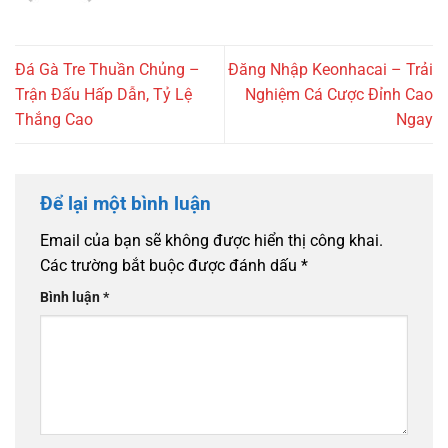
Đá Gà Tre Thuần Chủng –
Đăng Nhập Keonhacai – Trải
Trận Đấu Hấp Dẫn, Tỷ Lệ
Nghiệm Cá Cược Đỉnh Cao
Thắng Cao
Ngay
Để lại một bình luận
Email của bạn sẽ không được hiển thị công khai.
Các trường bắt buộc được đánh dấu
*
Bình luận
*