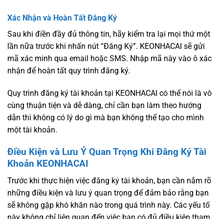
Xác Nhận và Hoàn Tất Đăng Ký
Sau khi điền đầy đủ thông tin, hãy kiểm tra lại mọi thứ một
lần nữa trước khi nhấn nút “Đăng Ký”. KEONHACAI sẽ gửi
mã xác minh qua email hoặc SMS. Nhập mã này vào ô xác
nhận để hoàn tất quy trình đăng ký.
Quy trình đăng ký tài khoản tại KEONHACAI có thể nói là vô
cùng thuận tiện và dễ dàng, chỉ cần bạn làm theo hướng
dẫn thì không có lý do gì mà bạn không thể tạo cho mình
một tài khoản.
Điều Kiện và Lưu Ý Quan Trọng Khi Đăng Ký Tài
Khoản KEONHACAI
Trước khi thực hiện việc đăng ký tài khoản, bạn cần nắm rõ
những điều kiện và lưu ý quan trọng để đảm bảo rằng bạn
sẽ không gặp khó khăn nào trong quá trình này. Các yếu tố
này không chỉ liên quan đến việc bạn có đủ điều kiện tham