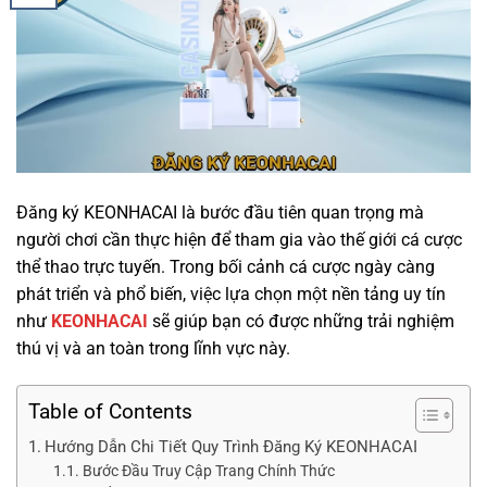
Đăng ký KEONHACAI là bước đầu tiên quan trọng mà
người chơi cần thực hiện để tham gia vào thế giới cá cược
thể thao trực tuyến. Trong bối cảnh cá cược ngày càng
phát triển và phổ biến, việc lựa chọn một nền tảng uy tín
như
KEONHACAI
sẽ giúp bạn có được những trải nghiệm
thú vị và an toàn trong lĩnh vực này.
Table of Contents
Hướng Dẫn Chi Tiết Quy Trình Đăng Ký KEONHACAI
Bước Đầu Truy Cập Trang Chính Thức